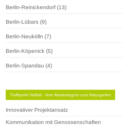
Berlin-Reinickendorf
(13)
Berlin-Lübars
(9)
Berlin-Neukölln
(7)
Berlin-Köpenick
(5)
Berlin-Spandau
(4)
Treffpunkt Vielfalt - Vom Abstandsgrün zum Naturgarten
Navigation
Innovativer Projektansatz
überspringen
Kommunikation mit Genossenschaften